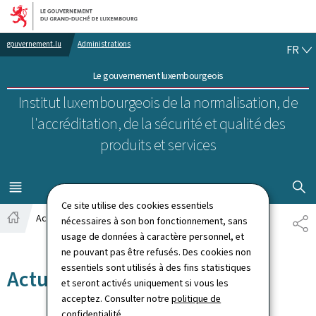
Aller au menu principal
Aller au contenu
FR
gouvernement.lu
Administrations
FR
Le gouvernement luxembourgeois
Institut luxembourgeois de la normalisation, de
l'accréditation, de la sécurité et qualité des
produits et services
AFFICHER
MENU
PRINCIPAL
Ce site utilise des cookies essentiels
Actualités
nécessaires à son bon fonctionnement, sans
PA
Accueil
usage de données à caractère personnel, et
ne pouvant pas être refusés. Des cookies non
essentiels sont utilisés à des fins statistiques
Actualités
et seront activés uniquement si vous les
acceptez. Consulter notre
politique de
confidentialité
.