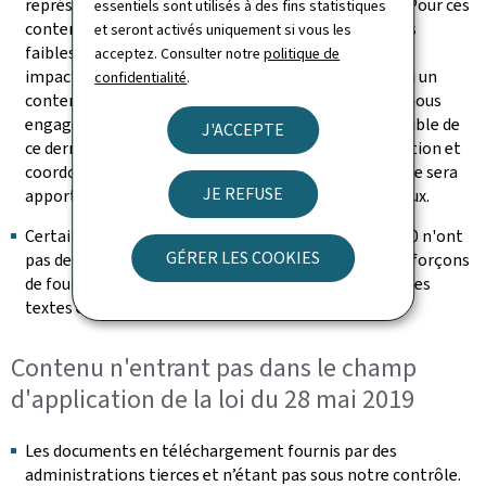
représente une charge de travail trop conséquente. Pour ces
essentiels sont utilisés à des fins statistiques
contenus, il a été vérifié que, bien que présentant des
et seront activés uniquement si vous les
faiblesses de structuration, les non-conformités les
acceptez. Consulter notre
politique de
impactant ne bloquent pas l’accès à l’information. Si un
confidentialité
.
contenu s’avérait malgré tout non accessible, nous nous
engageons à fournir sur demande une version accessible de
J'ACCEPTE
ce dernier (se référer à la section « Retour d'information et
coordonnées de contact »). Une attention particulière sera
JE REFUSE
apportée à la rédaction des futurs contenus éditoriaux.
Certaines vidéos publiées après le 23 septembre 2020 n'ont
GÉRER LES COOKIES
pas de transcription textuelle adaptée. Nous nous efforçons
de fournir les messages transmis dans la vidéo dans les
textes environnants
Contenu n'entrant pas dans le champ
d'application de la loi du 28 mai 2019
Les documents en téléchargement fournis par des
administrations tierces et n’étant pas sous notre contrôle.