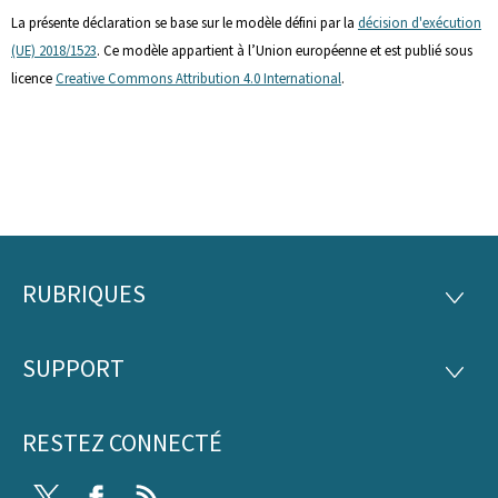
La présente déclaration se base sur le modèle défini par la
décision d'exécution
(UE) 2018/1523
. Ce modèle appartient à l’Union européenne et est publié sous
licence
Creative Commons Attribution 4.0 International
.
RUBRIQUES
Pied
RUBRI
de
SUPPORT
SUPP
page
RESTEZ CONNECTÉ
Twitter
Facebook
RSS