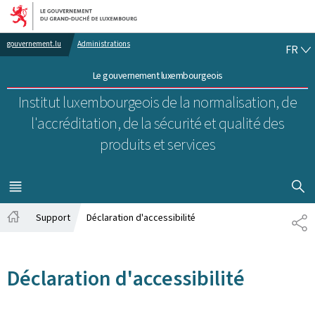
Aller au menu principal
Aller au contenu
FR
gouvernement.lu
Administrations
FR
Le gouvernement luxembourgeois
Institut luxembourgeois de la normalisation, de
l'accréditation, de la sécurité et qualité des
produits et services
AFFICHER
MENU
PRINCIPAL
Support
Déclaration d'accessibilité
PA
Accueil
Déclaration d'accessibilité