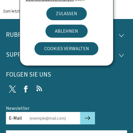
Zum letzten Mal aktualisiert am
30.03.2026
ZULASSEN
ABLEHNEN
RUBRIKEN
Footer
RUBRI
COOKIES VERWALTEN
SUPPORT
SUPP
FOLGEN SIE UNS
Twitter
Facebook
RSS
Newsletter
🡒
E-Mail