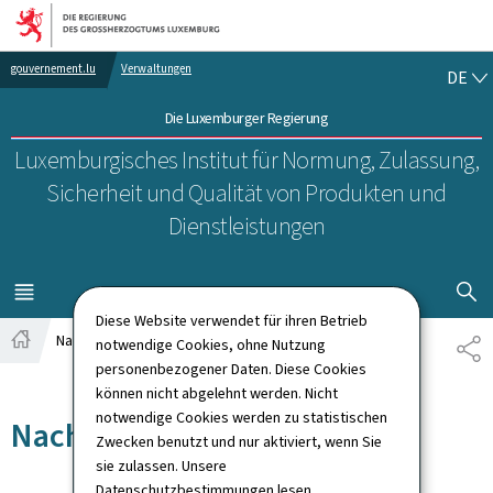
Zur Hauptnavigation
Zum Inhalt
DE
gouvernement.lu
Verwaltungen
DE
Die Luxemburger Regierung
Luxemburgisches Institut für Normung, Zulassung,
Sicherheit und Qualität von Produkten und
Dienstleistungen
SUCHFLED 
MENÜ
HAUPT-
Diese Website verwendet für ihren Betrieb
Nachrichten
notwendige Cookies, ohne Nutzung
TE
Startseite
personenbezogener Daten. Diese Cookies
können nicht abgelehnt werden. Nicht
notwendige Cookies werden zu statistischen
Nachrichten
Zwecken benutzt und nur aktiviert, wenn Sie
sie zulassen. Unsere
Datenschutzbestimmungen
lesen.