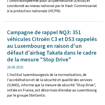
l'Union européenne pour la cybersécurité (ENISA) et
coordonné au niveau national par le Haut-Commissariat
à la protection nationale (HCPN).
Campagne de rappel NQ3: 351
véhicules Citroën C3 et DS3 rappelés
au Luxembourg en raison d'un
défaut d'airbag Takata dans le cadre
de la mesure "Stop Drive"
date
26.06.2025
de
L'Institut luxembourgeois de la normalisation, de
publication
l'accréditation et de la sécurité et qualité des services
(ILNAS), informe que la mesure de sécurité "Stop Drive",
initiée en France, est désormais étendue au Luxembourg
par le groupe Stellantis.