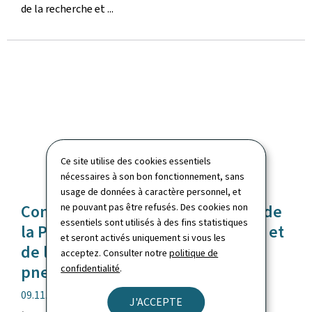
de la recherche et ...
Ce site utilise des cookies essentiels
nécessaires à son bon fonctionnement, sans
usage de données à caractère personnel, et
Contrôles conjoints du ministère de
ne pouvant pas être refusés. Des cookies non
essentiels sont utilisés à des fins statistiques
la Protection des consommateurs et
et seront activés uniquement si vous les
de l'ILNAS dans le secteur des
acceptez. Consulter notre
politique de
pneumatiques
confidentialité
.
date
09.11.2023
J'ACCEPTE
de