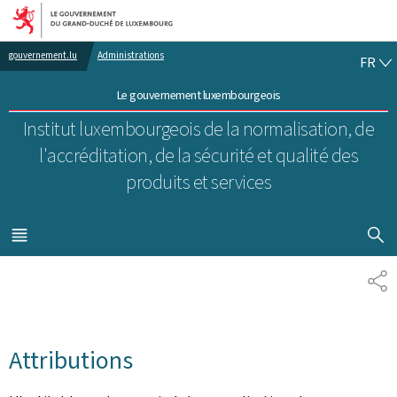
Aller au menu principal
Aller au contenu
FR
gouvernement.lu
Administrations
FR
Le gouvernement luxembourgeois
Institut luxembourgeois de la normalisation, de
l'accréditation, de la sécurité et qualité des
produits et services
AFFICHER
MENU
PRINCIPAL
PA
Attributions