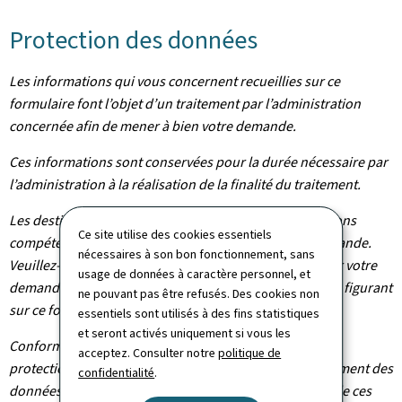
Protection des données
Les informations qui vous concernent recueillies sur ce
formulaire font l’objet d’un traitement par l’administration
concernée afin de mener à bien votre demande.
Ces informations sont conservées pour la durée nécessaire par
l’administration à la réalisation de la finalité du traitement.
Les destinataires de vos données sont les administrations
Ce site utilise des cookies essentiels
compétentes dans le cadre du traitement de votre demande.
nécessaires à son bon fonctionnement, sans
Veuillez-vous adresser à l’administration concernée par votre
usage de données à caractère personnel, et
demande pour connaître les destinataires des données figurant
ne pouvant pas être refusés. Des cookies non
sur ce formulaire.
essentiels sont utilisés à des fins statistiques
et seront activés uniquement si vous les
Conformément au règlement (UE) 2016/679 relatif à la
acceptez. Consulter notre
politique de
protection des personnes physiques à l'égard du traitement des
confidentialité
.
données à caractère personnel et à la libre circulation de ces