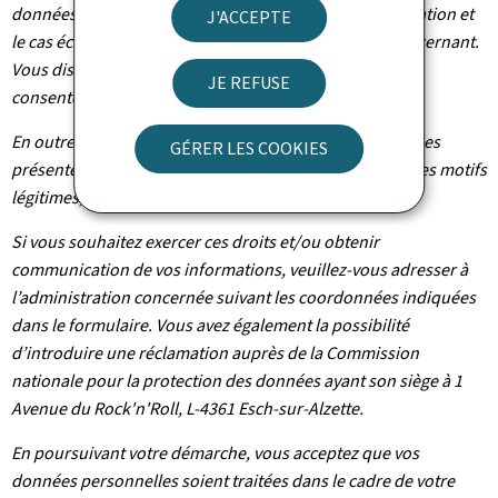
données, vous bénéficiez d’un droit d’accès, de rectification et
J'ACCEPTE
le cas échéant d’effacement des informations vous concernant.
Vous disposez également du droit de retirer votre
JE REFUSE
consentement à tout moment.
En outre et excepté le cas où le traitement de vos données
GÉRER LES COOKIES
présente un caractère obligatoire, vous pouvez, pour des motifs
légitimes, vous y opposer.
Si vous souhaitez exercer ces droits et/ou obtenir
communication de vos informations, veuillez-vous adresser à
l’administration concernée suivant les coordonnées indiquées
dans le formulaire. Vous avez également la possibilité
d’introduire une réclamation auprès de la Commission
nationale pour la protection des données ayant son siège à 1
Avenue du Rock'n'Roll, L-4361 Esch-sur-Alzette.
En poursuivant votre démarche, vous acceptez que vos
données personnelles soient traitées dans le cadre de votre