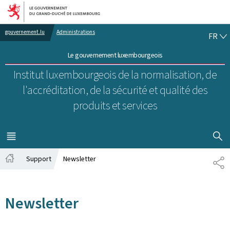
Aller au menu principal
Aller au contenu
FR
gouvernement.lu
Administrations
FR
Le gouvernement luxembourgeois
Institut luxembourgeois de la normalisation, de
l'accréditation, de la sécurité et qualité des
produits et services
AFFICHER
MENU
PRINCIPAL
Support
Newsletter
PA
Accueil
Newsletter