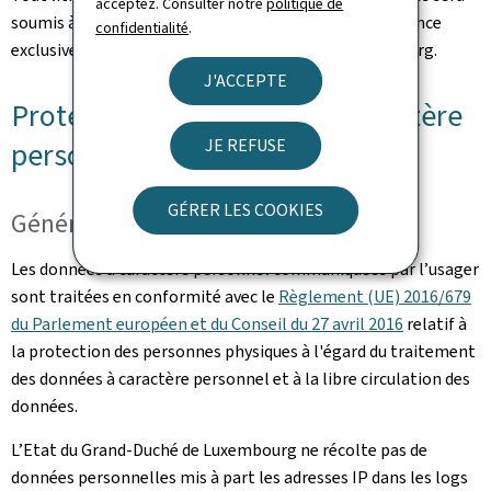
acceptez. Consulter notre
politique de
soumis à la loi luxembourgeoise et sera de la compétence
confidentialité
.
exclusive des juridictions du Grand-Duché de Luxembourg.
J'ACCEPTE
Protection des données à caractère
JE REFUSE
personnel
GÉRER LES COOKIES
Généralités
Les données à caractère personnel communiquées par l’usager
sont traitées en conformité avec le
Règlement (UE) 2016/679
du Parlement européen et du Conseil du 27 avril 2016
relatif à
la protection des personnes physiques à l'égard du traitement
des données à caractère personnel et à la libre circulation des
données.
L’Etat du Grand-Duché de Luxembourg ne récolte pas de
données personnelles mis à part les adresses IP dans les logs