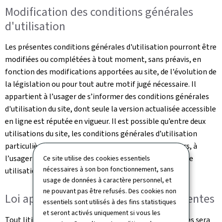
Modification des conditions générales
d'utilisation
Les présentes conditions générales d'utilisation pourront être
modifiées ou complétées à tout moment, sans préavis, en
fonction des modifications apportées au site, de l'évolution de
la législation ou pour tout autre motif jugé nécessaire. Il
appartient à l’usager de s’informer des conditions générales
d'utilisation du site, dont seule la version actualisée accessible
en ligne est réputée en vigueur. Il est possible qu’entre deux
utilisations du site, les conditions générales d’utilisation
particulières soient modifiées et il appartient, dès lors, à
l’usager de bien lire ces dernières avant chaque nouvelle
Ce site utilise des cookies essentiels
nécessaires à son bon fonctionnement, sans
utilisation.
usage de données à caractère personnel, et
ne pouvant pas être refusés. Des cookies non
Loi applicable et juridictions compétentes
essentiels sont utilisés à des fins statistiques
et seront activés uniquement si vous les
Tout litige relatif à l'utilisation de ce site et ses Services sera