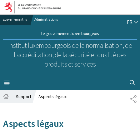
Aller au menu principal
Aller au contenu
FR
gouvernement.lu
Administrations
FR
Le gouvernement luxembourgeois
Institut luxembourgeois de la normalisation, de
l'accréditation, de la sécurité et qualité des
produits et services
AFFICHER
MENU
PRINCIPAL
Support
Aspects légaux
PA
Accueil
Aspects légaux