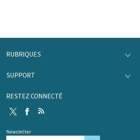
RUBRIQUES
Pied
RUBRI
de
SUPPORT
SUPP
page
RESTEZ CONNECTÉ
Twitter
Facebook
RSS
Newsletter