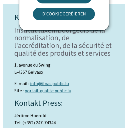
D'COOKIË GERÉIEREN
Kontakt
Institut luxembourgeois de la
normalisation, de
l'accréditation, de la sécurité et
qualité des produits et services
1, avenue du Swing
L-4367 Belvaux
E-mail :
info@ilnas.public.lu
Site :
portail-qualite.public.lu
Kontakt Press:
Jérôme Hoerold
Tel: (+352) 247-74344