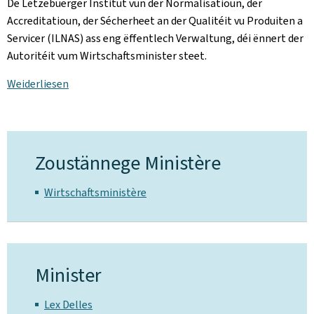
De Lëtzebuerger Institut vun der Normalisatioun, der
Accreditatioun, der Sécherheet an der Qualitéit vu Produiten a
Servicer (ILNAS) ass eng ëffentlech Verwaltung, déi ënnert der
Autoritéit vum Wirtschaftsminister steet.
Weiderliesen
Zoustännege Ministère
Wirtschaftsministère
Minister
Lex Delles