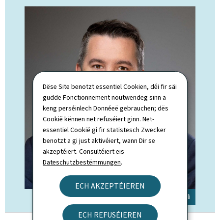
Dëse Site benotzt essentiel Cookien, déi fir säi
gudde Fonctionnement noutwendeg sinn a
keng perséinlech Donnéeë gebrauchen; dës
Cookië kënnen net refuséiert ginn. Net-
essentiel Cookië gi fir statistesch Zwecker
benotzt a gi just aktivéiert, wann Dir se
akzeptéiert. Consultéiert eis
Dateschutzbestëmmungen
.
ECH AKZEPTÉIEREN
© SIP / Claude Piscitelli
ECH REFUSÉIEREN