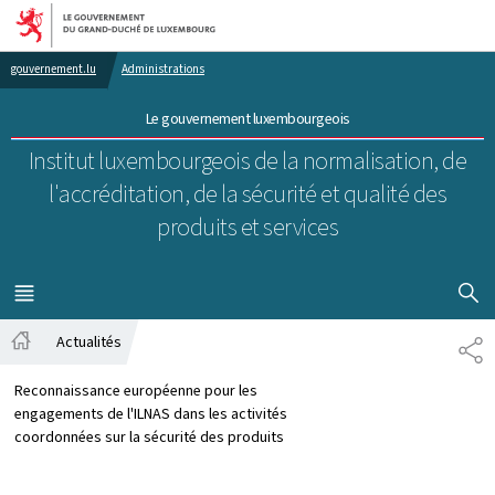
Aller au menu principal
Aller au contenu
gouvernement.lu
Administrations
Le gouvernement luxembourgeois
Institut luxembourgeois de la normalisation, de
l'accréditation, de la sécurité et qualité des
produits et services
AFFICHER
MENU
PRINCIPAL
Actualités
PA
Accueil
Reconnaissance européenne pour les
engagements de l'ILNAS dans les activités
coordonnées sur la sécurité des produits