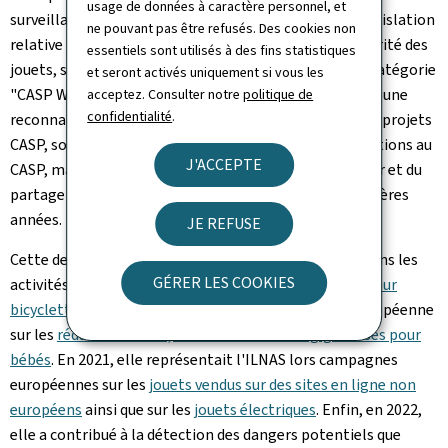
usage de données à caractère personnel, et
surveillance du marché des produits couverts par la législation
ne pouvant pas être refusés. Des cookies non
relative à la sécurité générale des produits et à la sécurité des
essentiels sont utilisés à des fins statistiques
jouets, s'est vue attribuer le titre de lauréate pour la catégorie
et seront activés uniquement si vous les
"CASP Wisdom Holder". Cette récompense est à la fois une
acceptez. Consulter notre
politique de
confidentialité
.
reconnaissance de l'autorité ayant participé à tous les projets
CASP, son engagement de longue date et ses contributions au
J'ACCEPTE
CASP, mais aussi du travail effectué par Simone Wagner et du
partage de sa grande expertise durant ces quatre dernières
années.
JE REFUSE
Cette dernière était notamment impliquée en 2019 dans les
GÉRER LES COOKIES
activités coordonnées concernant les
sièges enfant pour
bicyclette
. En 2020, elle a participé à la campagne européenne
sur les
réducteurs de lit, berceaux cododo et gigoteuses pour
bébés
. En 2021, elle représentait l'ILNAS lors campagnes
européennes sur les
jouets vendus sur des sites en ligne non
européens
ainsi que sur les
jouets électriques
. Enfin, en 2022,
elle a contribué à la détection des dangers potentiels que