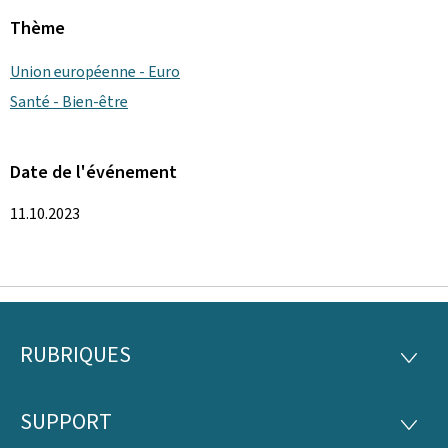
Thème
Union européenne - Euro
Santé - Bien-être
Date de l'événement
11.10.2023
RUBRIQUES
Pied
RUBRI
de
SUPPORT
SUPP
page