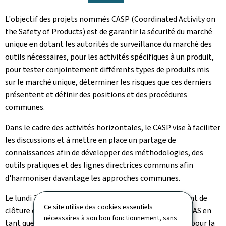
L'objectif des projets nommés CASP (Coordinated Activity on
the Safety of Products) est de garantir la sécurité du marché
unique en dotant les autorités de surveillance du marché des
outils nécessaires, pour les activités spécifiques à un produit,
pour tester conjointement différents types de produits mis
sur le marché unique, déterminer les risques que ces derniers
présentent et définir des positions et des procédures
communes.
Dans le cadre des activités horizontales, le CASP vise à faciliter
les discussions et à mettre en place un partage de
connaissances afin de développer des méthodologies, des
outils pratiques et des lignes directrices communs afin
d'harmoniser davantage les approches communes.
Le lundi 25 septembre 2023, à l'occasion de l'évènement de
Ce site utilise des cookies essentiels
clôture du CASP 2022, Simone Wagner, exerçant à l'ILNAS en
nécessaires à son bon fonctionnement, sans
tant que responsable au Grand-Duché de Luxembourg pour la