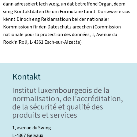
dann adresséiert Iech w.e.g. un dat betreffend Organ, deem
seng Kontaktdaten Dir um Formulaire fannt. Doriwwer eraus
kënnt Dir och eng Reklamatioun bei der nationaler
Kommissioun fir den Dateschutz areechen (Commission
nationale pour la protection des données, 1, Avenue du
Rock'n'Roll, L-4361 Esch-sur-Alzette).
Kontakt
Institut luxembourgeois de la
normalisation, de l'accréditation,
de la sécurité et qualité des
produits et services
1, avenue du Swing
L-4367 Belvaux