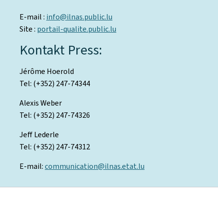
E-mail :
info@ilnas.public.lu
Site :
portail-qualite.public.lu
Kontakt Press:
Jérôme Hoerold
Tel: (+352) 247-74344
Alexis Weber
Tel: (+352) 247-74326
Jeff Lederle
Tel: (+352) 247-74312
E-mail:
communication@ilnas.etat.lu