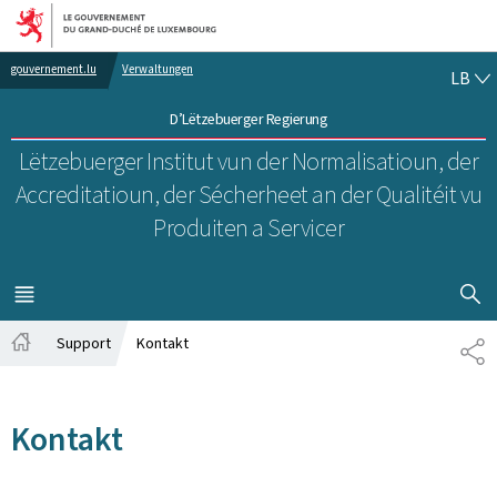
Bei den Haaptmenü goen
Bei den Inhalt goen
LË
gouvernement.lu
Verwaltungen
LB
D’Lëtzebuerger Regierung
Lëtzebuerger Institut vun der Normalisatioun, der
Accreditatioun, der Sécherheet an der Qualitéit vu
Produiten a Servicer
SHOW H
MENÜ
HAAPT-
Support
Kontakt
SH
Startsäit
Kontakt