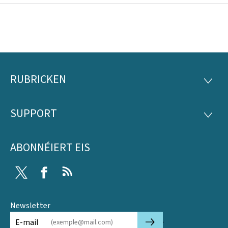
RUBRICKEN
Fousszeil
RUBRI
SUPPORT
SUPP
ABONNÉIERT EIS
Twitter
Facebook
RSS
Newsletter
🡒
E-mail