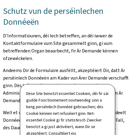
Schutz vun de perséinlechen
Donnéeën
D'Informatiounen, déi Iech betreffen, an déi iwwer de
Kontaktformulaire vum Site gesammelt ginn, gi vum
betreffenden Organ beaarbecht, fir Är Demande kënnen
ofzewéckelen.
Andeems Dir de Formulaire ausfëllt, akzeptéiert Dir, datt Är
perséinlech Donnéeën am Kader vun Ärer Demande verschafft
ginn. Dës Informatioune ginn esoulaang vun der
Administratioun gespäichert, bis d'Demarchë ronderëm Är
Dëse Site benotzt essentiel Cookien, déi fir säi
Demande ofgeschloss sinn.
gudde Fonctionnement noutwendeg sinn a
keng perséinlech Donnéeë gebrauchen; dës
Well et vun der Demande ofhänkt, wéi laang déi matgedeelt
Cookië kënnen net refuséiert ginn. Net-
Donnéeë versuergt ginn, deelt d'Organ op Ufro, Fall fir Fall,
essentiel Cookië gi fir statistesch Zwecker
benotzt a gi just aktivéiert, wann Dir se
dës Dauer oder d'Kritären, fir d'Dauer festzeleeën, mat.
akzeptéiert. Consultéiert eis