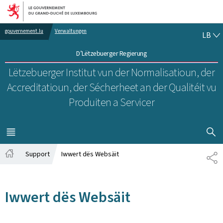
Bei den Haaptmenü goen
Bei den Inhalt goen
LË
gouvernement.lu
Verwaltungen
LB
D’Lëtzebuerger Regierung
Lëtzebuerger Institut vun der Normalisatioun, der
Accreditatioun, der Sécherheet an der Qualitéit vu
Produiten a Servicer
SHOW H
MENÜ
HAAPT-
Support
Iwwert dës Websäit
SH
Startsäit
Iwwert dës Websäit