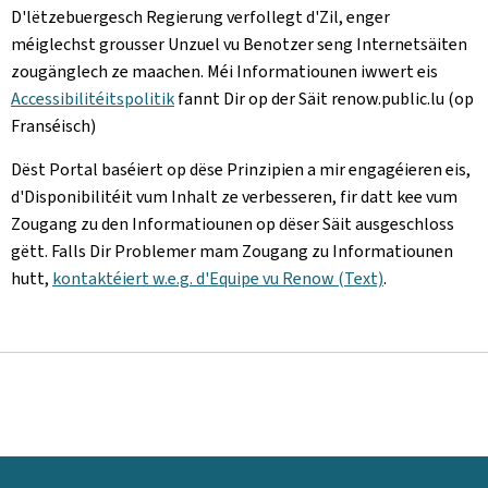
D'lëtzebuergesch Regierung verfollegt d'Zil, enger
méiglechst grousser Unzuel vu Benotzer seng Internetsäiten
zougänglech ze maachen. Méi Informatiounen iwwert eis
Accessibilitéitspolitik
fannt Dir op der Säit renow.public.lu (op
Franséisch)
Dëst Portal baséiert op dëse Prinzipien a mir engagéieren eis,
d'Disponibilitéit vum Inhalt ze verbesseren, fir datt kee vum
Zougang zu den Informatiounen op dëser Säit ausgeschloss
gëtt. Falls Dir Problemer mam Zougang zu Informatiounen
hutt,
kontaktéiert w.e.g. d'Equipe vu Renow (Text)
.