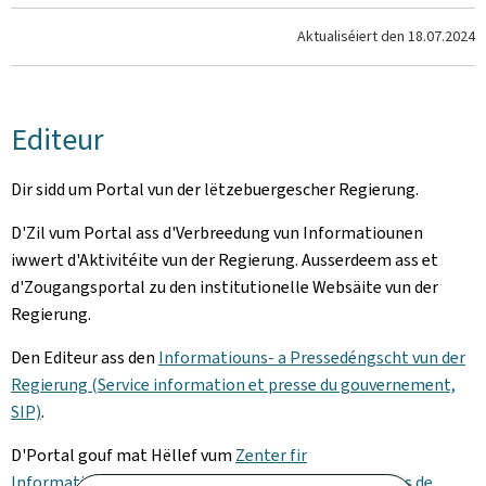
Aktualiséiert den
18.07.2024
Editeur
Dir sidd um Portal vun der lëtzebuergescher Regierung.
D'Zil vum Portal ass d'Verbreedung vun Informatiounen
iwwert d'Aktivitéite vun der Regierung. Ausserdeem ass et
d'Zougangsportal zu den institutionelle Websäite vun der
Regierung.
Den Editeur ass den
Informatiouns- a Pressedéngscht vun der
Regierung (Service information et presse du gouvernement,
SIP)
.
D'Portal gouf mat Hëllef vum
Zenter fir
Informatiounstechnologien (Centre des technologies de