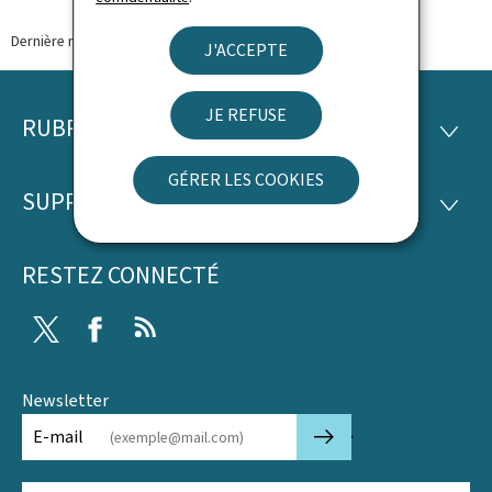
Dernière modification le
30.03.2026
J'ACCEPTE
JE REFUSE
RUBRIQUES
Pied
RUBRI
de
GÉRER LES COOKIES
SUPPORT
SUPP
page
RESTEZ CONNECTÉ
Twitter
Facebook
RSS
Newsletter
🡒
E-mail