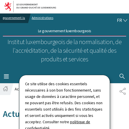
Aller au menu principal
Aller au contenu
FR
gouvernement.lu
Administrations
FR
Le gouvernement luxembourgeois
Institut luxembourgeois de la normalisation, de
l'accréditation, de la sécurité et qualité des
produits et services
AFFICHER
MENU
PRINCIPAL
Ce site utilise des cookies essentiels
Actualités
nécessaires à son bon fonctionnement, sans
PA
Accueil
usage de données à caractère personnel, et
ne pouvant pas être refusés. Des cookies non
essentiels sont utilisés à des fins statistiques
Actualités
et seront activés uniquement si vous les
acceptez. Consulter notre
politique de
confidentialité
.