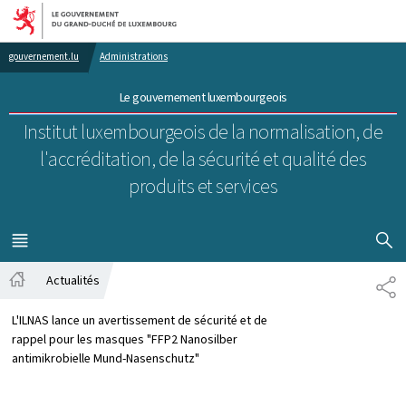
Aller au menu principal
Aller au contenu
gouvernement.lu
Administrations
Le gouvernement luxembourgeois
Institut luxembourgeois de la normalisation, de
l'accréditation, de la sécurité et qualité des
produits et services
AFFICHER
MENU
PRINCIPAL
Actualités
PA
Accueil
L'ILNAS lance un avertissement de sécurité et de
rappel pour les masques "FFP2 Nanosilber
antimikrobielle Mund-Nasenschutz"