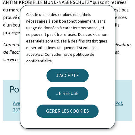
ANTIMIKROBIELLE MUND-NASENSCHUTZ" qui sont retirées
du marché et rappelées auprès du consommateur. Il n'est pas
Ce site utilise des cookies essentiels
prouvé que les masques de ce type remplissent les exigences
nécessaires à son bon fonctionnement, sans
d'un équipement de protection individuelle FFP2 et qu'ils
usage de données à caractère personnel, et
protègent contre les virus.
ne pouvant pas être refusés. Des cookies non
essentiels sont utilisés à des fins statistiques
Communiqué par l'Institut luxembourgeois de la normalisation,
et seront activés uniquement si vous les
de l'accréditation, de la sécurité et qualité des produits et
acceptez. Consulter notre
politique de
services
confidentialité
.
J'ACCEPTE
Pour en savoir plus
JE REFUSE
Avertissement de sécurité et rappel d'un produit (Pdf,
337 Ko)
GÉRER LES COOKIES