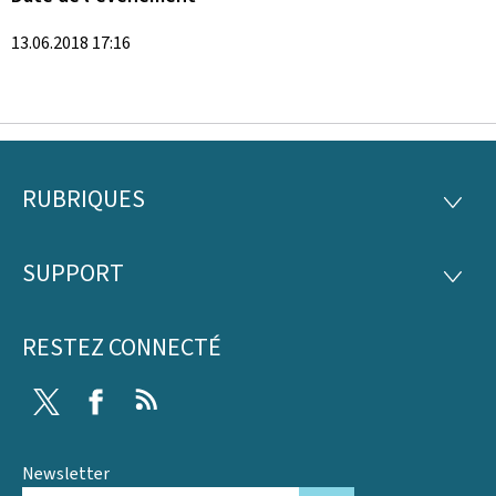
13.06.2018 17:16
RUBRIQUES
Pied
RUBRI
de
SUPPORT
SUPP
page
RESTEZ CONNECTÉ
Twitter
Facebook
RSS
Newsletter