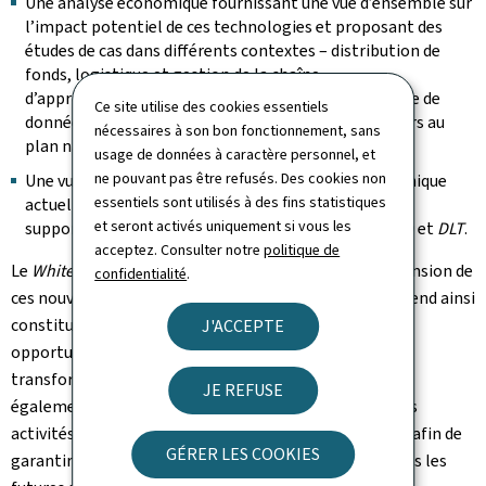
Une analyse économique fournissant une vue d’ensemble sur
l’impact potentiel de ces technologies et proposant des
études de cas dans différents contextes – distribution de
fonds, logistique et gestion de la chaîne
d’approvisionnement, identité numérique et échange de
Ce site utilise des cookies essentiels
données – illustrées par des développements en cours au
nécessaires à son bon fonctionnement, sans
plan national;
usage de données à caractère personnel, et
ne pouvant pas être refusés. Des cookies non
Une vue globale des activités de normalisation technique
essentiels sont utilisés à des fins statistiques
actuellement menées au niveau international pour
et seront activés uniquement si vous les
supporter les futurs développements des
blockchain
et
DLT
.
acceptez. Consulter notre
politique de
Le
White Paper
a pour objectif de faciliter la compréhension de
confidentialité
.
ces nouveaux concepts pour le marché national et entend ainsi
constituer un outil utile pour en saisir les enjeux et les
J'ACCEPTE
opportunités potentiels en termes d’innovation, de
transformation et de croissance économique. Il vise
JE REFUSE
également à favoriser l’implication du marché dans les
activités naissantes de normalisation technique liées, afin de
GÉRER LES COOKIES
garantir la prise en compte des intérêts nationaux dans les