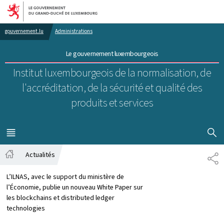
Aller au menu principal
Aller au contenu
gouvernement.lu
Administrations
Le gouvernement luxembourgeois
Institut luxembourgeois de la normalisation, de
l'accréditation, de la sécurité et qualité des
produits et services
AFFICHER
MENU
PRINCIPAL
Actualités
PA
Accueil
L’ILNAS, avec le support du ministère de
l’Économie, publie un nouveau White Paper sur
les blockchains et distributed ledger
technologies