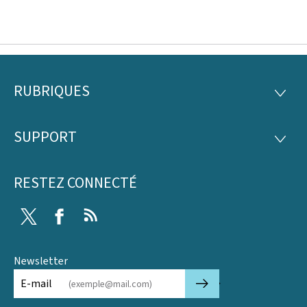
RUBRIQUES
Pied
RUBRI
de
SUPPORT
SUPP
page
RESTEZ CONNECTÉ
Twitter
Facebook
RSS
Newsletter
🡒
E-mail