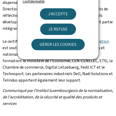
confidentialité
.
dispensé par le Dr. Jean-Philippe Humbert, adjoint à la
Direction de l’ILNAS. Les bases permettant aux étudiants de
J'ACCEPTE
réfléchir à la problématique du projet d’innovation qu’ils
développeront au travers du stage en entreprise faisant partie
intégrante de la formation ont également été posées.
JE REFUSE
Le certificat universitaire
Smart ICT for Business Innovation
GÉRER LES COOKIES
est soutenu par différentes organisations européennes et
nationales qui participent au bon déroulement de la
formation: le ministère de l’Économie, CEN-CENELEC, ETSI, la
Chambre de commerce, Digital Lëtzebuerg, Fedil ICT et le
Technoport. Les partenaires industriels Dell, Nadi Solutions et
Telindus apportent également leur support.
Communiqué par l'Institut luxembourgeois de la normalisation,
de l'accréditation, de la sécurité et qualité des produits et
services