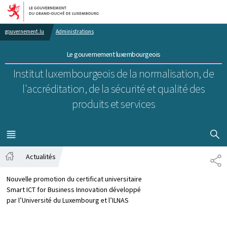
Aller au menu principal
Aller au contenu
gouvernement.lu
Administrations
Le gouvernement luxembourgeois
Institut luxembourgeois de la normalisation, de
l'accréditation, de la sécurité et qualité des
produits et services
AFFICHER
MENU
PRINCIPAL
Actualités
PA
Accueil
Nouvelle promotion du certificat universitaire
Smart ICT for Business Innovation développé
par l’Université du Luxembourg et l’ILNAS