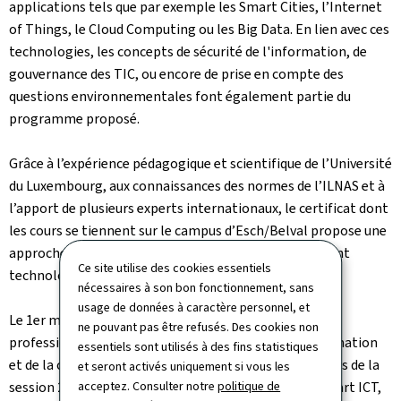
applications tels que par exemple les Smart Cities, l’Internet
of Things, le Cloud Computing ou les Big Data. En lien avec ces
technologies, les concepts de sécurité de l'information, de
gouvernance des TIC, ou encore de prise en compte des
questions environnementales font également partie du
programme proposé.
Grâce à l’expérience pédagogique et scientifique de l’Université
du Luxembourg, aux connaissances des normes de l’ILNAS et à
l’apport de plusieurs experts internationaux, le certificat dont
les cours se tiennent sur le campus d’Esch/Belval propose une
approche innovante des domaines Smart ICT en mêlant
Ce site utilise des cookies essentiels
technologie, normalisation et innovation.
nécessaires à son bon fonctionnement, sans
usage de données à caractère personnel, et
Le 1er mars 2018 les étudiants, essentiellement des
ne pouvant pas être refusés. Des cookies non
professionnels du secteur des technologies de l’information
essentiels sont utilisés à des fins statistiques
et de la communication (TIC), ont suivi le premier cours de la
et seront activés uniquement si vous les
acceptez. Consulter notre
politique de
session 2018 sur les fondements des technologies Smart ICT,