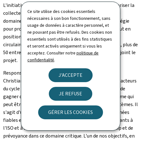
L'initiative PCDS du ministère de l'Économie pour favoriser la
Ce site utilise des cookies essentiels
collecte et l'échange de données standardisées dans le
nécessaires à son bon fonctionnement, sans
domaine de l'économie circulaire s'inscrit dans la stratégie
usage de données à caractère personnel, et
pour promouvoir l'économie basée sur les données, tout en
ne pouvant pas être refusés. Des cookies non
positionnant le Luxembourg comme hub d'innovation
essentiels sont utilisés à des fins statistiques
circulaire. Depuis le lancement de l'initiative il y a 3 ans, plus de
et seront activés uniquement si vous les
50 entreprises renommées de 12 pays différents ont rejoint le
acceptez. Consulter notre
politique de
projet.
confidentialité
.
Responsable du projet au ministère de l'Économie, Dr.
J'ACCEPTE
Christian Tock a ajouté: "Le PCDS permettra à tous les acteurs
du cycle d'approvisionnement de l'économie circulaire de
JE REFUSE
gagner du temps et de l'argent en fournissant une norme qui
peut être facilement interfacée avec leurs propres systèmes. Il
s'agit d'une avancée majeure dans la fourniture de données
GÉRER LES COOKIES
fiables et faciles à échanger. Nous sommes reconnaissants à
l'ISO et à ses membres d'avoir fait preuve de leadership et de
prévoyance dans ce domaine critique. L'un de nos objectifs, en