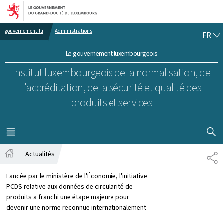
Aller au menu principal
Aller au contenu
FR
gouvernement.lu
Administrations
FR
Le gouvernement luxembourgeois
Institut luxembourgeois de la normalisation, de
l'accréditation, de la sécurité et qualité des
produits et services
AFFICHER
MENU
PRINCIPAL
Actualités
PA
Accueil
Lancée par le ministère de l'Économie, l'initiative
PCDS relative aux données de circularité de
produits a franchi une étape majeure pour
devenir une norme reconnue internationalement