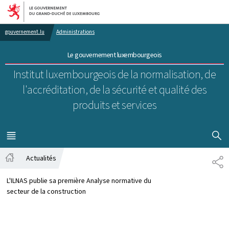
Aller au menu principal
Aller au contenu
gouvernement.lu
Administrations
Le gouvernement luxembourgeois
Institut luxembourgeois de la normalisation, de
l'accréditation, de la sécurité et qualité des
produits et services
AFFICHER
MENU
PRINCIPAL
Actualités
PA
Accueil
L'ILNAS publie sa première Analyse normative du
secteur de la construction