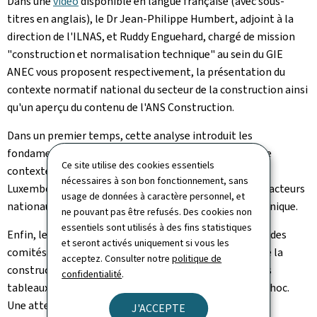
Dans une
vidéo
disponible en langue française (avec sous-
titres en anglais), le Dr Jean-Philippe Humbert, adjoint à la
direction de l'ILNAS, et Ruddy Enguehard, chargé de mission
"construction et normalisation technique" au sein du GIE
ANEC vous proposent respectivement, la présentation du
contexte normatif national du secteur de la construction ainsi
qu'un aperçu du contenu de l'ANS Construction.
Dans un premier temps, cette analyse introduit les
fondamentaux de la normalisation, puis elle détaille le
Ce site utilise des cookies essentiels
contexte normatif du secteur de la construction au
nécessaires à son bon fonctionnement, sans
Luxembourg ainsi que les opportunités proposées aux acteurs
usage de données à caractère personnel, et
nationaux, afin de tirer profit de la normalisation technique.
ne pouvant pas être refusés. Des cookies non
essentiels sont utilisés à des fins statistiques
Enfin, le cœur de cette ANS repose sur la présentation des
et seront activés uniquement si vous les
comités techniques de normalisation liés au secteur de la
acceptez. Consulter notre
politique de
construction (ISO, CEN, IEC, CENELEC et ILNAS) via des
confidentialité
.
tableaux synthétisant les principales informations ad hoc.
Une attention particulière a été portée aux comités
J'ACCEPTE