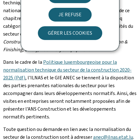
techniques dans lesquels participent déjà des délégués
nationaux en normalisation. Pour simplifier la lecture de ce
JE REFUSE
chapitre, les comités techniques sont répartis dans cinq
catégories représentatives des différents types d'activités du
GÉRER LES COOKIES
secteur de la construction:
Study & Design;
Building
Construction & Civil Engineering;
Installation;
Completion &
Finishing;
Safety, Machinery & Equipment
.
Dans le cadre de la
Politique luxembourgeoise pour la
normalisation technique du secteur de la construction 2020-
2025 (Pdf)
, l'ILNAS et le GIE ANEC se tiennent à la disposition
des parties prenantes nationales du secteur pour les
accompagner dans leurs développements normatifs. Ainsi, des
visites en entreprises seront notamment proposées afin de
présenter l'ANS Construction et les développements
normatifs pertinents.
Toute question ou demande en lien avec la normalisation du
secteur de la construction sont à adresser
anec@ilnas.etat.lu
.