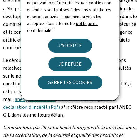
vue d'ensemble de l'écosystème cybersécurité luxembourgeois
ne pouvant pas être refusés. Des cookies non
a été proposée aux participants, suivie d'une présentation des
essentiels sont utilisés à des fins statistiques
développements de l'ETSI en matière de normalisation dans le
et seront activés uniquement si vous les
acceptez. Consulter notre
politique de
domaine de la cybersécurité menés afin d'améliorer la sécurité
confidentialité
.
et la confidentialité dans les TIC de type Smart (Intelligence
artificielle (IA), Internet of Things (IoT), 5G et autres sujets
J'ACCEPTE
connexes).
Le déroulement détaillé du Workshop et les informations
JE REFUSE
relatives aux différents intervenants peuvent être consultés
sur le portail qualité:
https://gd.lu/b3MxdS
. Pour toute
GÉRER LES COOKIES
question ou demande en lien avec la normalisation des TIC, il
est possible de contacter l'ANEC GIE par e-
mail:
anec@ilnas.etat.lu
, ou encore de renseigner une
déclaration d'intérêt (Pdf)
afin d'être recontacté par l'ANEC
GIE dans les meilleurs délais.
Communiqué par l'Institut luxembourgeois de la normalisation,
de l'accréditation, de la sécurité et qualité des produits et