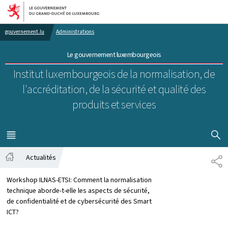
Aller au menu principal
Aller au contenu
gouvernement.lu
Administrations
Le gouvernement luxembourgeois
Institut luxembourgeois de la normalisation, de
l'accréditation, de la sécurité et qualité des
produits et services
AFFICHER
MENU
PRINCIPAL
Actualités
PA
Accueil
Workshop ILNAS-ETSI: Comment la normalisation
technique aborde-t-elle les aspects de sécurité,
de confidentialité et de cybersécurité des Smart
ICT?