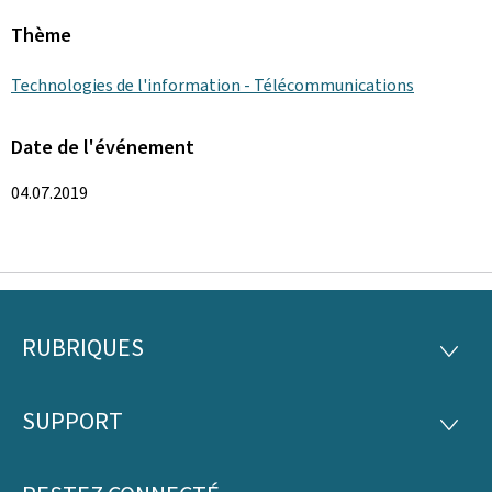
Thème
Technologies de l'information - Télécommunications
Date de l'événement
04.07.2019
RUBRIQUES
Pied
RUBRI
de
SUPPORT
SUPP
page