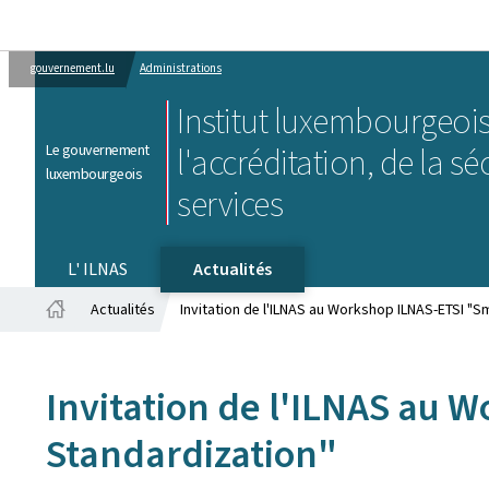
gouvernement.lu
Administrations
Institut luxembourgeois
Le gouvernement
l'accréditation, de la sé
luxembourgeois
services
L' ILNAS
Actualités
Actualités
Invitation de l'ILNAS au Workshop ILNAS-ETSI "S
Accueil
Invitation de l'ILNAS au 
Standardization"