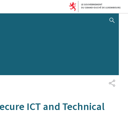
AFFICHER / MASQUER 
PARTAG
ecure ICT and Technical