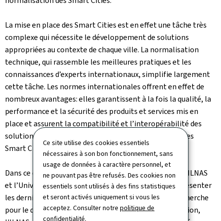
normalisation des Smart Cities.
La mise en place des Smart Cities est en effet une tâche très
complexe qui nécessite le développement de solutions
appropriées au contexte de chaque ville. La normalisation
technique, qui rassemble les meilleures pratiques et les
connaissances d’experts internationaux, simplifie largement
cette tâche. Les normes internationales offrent en effet de
nombreux avantages: elles garantissent à la fois la qualité, la
performance et la sécurité des produits et services mis en
place et assurent la compatibilité et l’interopérabilité des
solutions techniques utilisées pour la mise en œuvre des
Ce site utilise des cookies essentiels
Smart Cities.
nécessaires à son bon fonctionnement, sans
usage de données à caractère personnel, et
Dans ce contexte, une conférence sera organisée par l’ILNAS
ne pouvant pas être refusés. Des cookies non
et l’Université du Luxembourg dès 14 heures afin de présenter
essentiels sont utilisés à des fins statistiques
et seront activés uniquement si vous les
les dernières avancées de la normalisation et de la recherche
acceptez. Consulter notre
politique de
pour le développement des Smart Cities. À cette occasion,
confidentialité
.