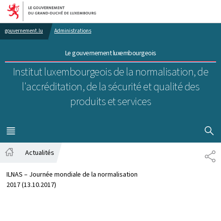
Aller au menu principal
Aller au contenu
gouvernement.lu
Administrations
Le gouvernement luxembourgeois
Institut luxembourgeois de la normalisation, de
l'accréditation, de la sécurité et qualité des
produits et services
AFFICHER
MENU
PRINCIPAL
Actualités
PA
Accueil
ILNAS – Journée mondiale de la normalisation
2017 (13.10.2017)