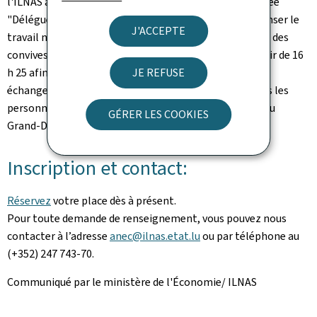
l'ILNAS aura également le plaisir de remettre le trophée
"Délégué en normalisation 2017" qui viendra récompenser le
J'ACCEPTE
travail normatif d'un expert national. Puis, l'ensemble des
convives seront invités à participer à un cocktail à partir de 16
JE REFUSE
h 25 afin de favoriser les partages d’expériences et les
échanges. Une manière également de remercier toutes les
personnes investies dans la normalisation technique au
GÉRER LES COOKIES
Grand-Duché de Luxembourg.
Inscription et contact:
Réservez
votre place dès à présent.
Pour toute demande de renseignement, vous pouvez nous
contacter à l’adresse
anec@ilnas.etat.lu
ou par téléphone au
(+352) 247 743-70.
Communiqué par le ministère de l'Économie/ ILNAS