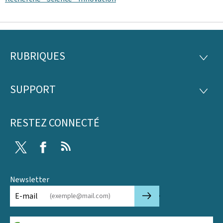
RUBRIQUES
Pied
RUBRI
de
SUPPORT
SUPP
page
RESTEZ CONNECTÉ
Twitter
Facebook
RSS
Newsletter
🡒
E-mail