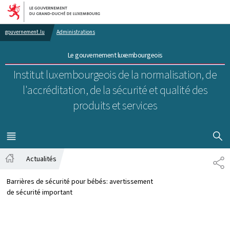
Aller au menu principal
Aller au contenu
gouvernement.lu
Administrations
Le gouvernement luxembourgeois
Institut luxembourgeois de la normalisation, de
l'accréditation, de la sécurité et qualité des
produits et services
AFFICHER
MENU
PRINCIPAL
Actualités
PA
Accueil
Barrières de sécurité pour bébés: avertissement
de sécurité important