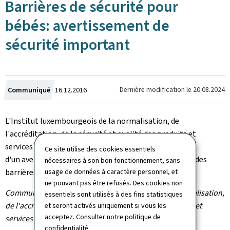
Barrières de sécurité pour
bébés: avertissement de
sécurité important
Crée
Dernière modification le
20.08.2024
Communiqué
16.12.2016
le
L'Institut luxembourgeois de la normalisation, de
l'accréditation, de la sécurité et qualité des produits et
services (ILNAS) a diffusé un
communiqué
au sujet
Ce site utilise des cookies essentiels
d'un avertissement de sécurité important concernant des
nécessaires à son bon fonctionnement, sans
usage de données à caractère personnel, et
barrières de sécurité pour bébés.
ne pouvant pas être refusés. Des cookies non
Communiqué par l
'Institut luxembourgeois de la normalisation,
essentiels sont utilisés à des fins statistiques
de l'accréditation, de la sécurité et qualité des produits et
et seront activés uniquement si vous les
acceptez. Consulter notre
politique de
services
confidentialité
.