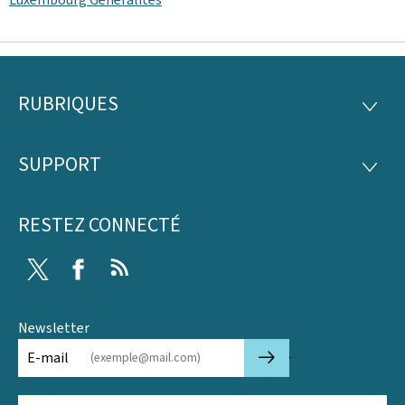
RUBRIQUES
Pied
RUBRI
de
SUPPORT
SUPP
page
RESTEZ CONNECTÉ
Twitter
Facebook
RSS
Newsletter
🡒
E-mail