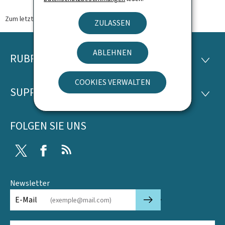
Zum letzten Mal aktualisiert am
28.08.2024
ZULASSEN
ABLEHNEN
RUBRIKEN
Footer
RUBRI
COOKIES VERWALTEN
SUPPORT
SUPP
FOLGEN SIE UNS
Twitter
Facebook
RSS
Newsletter
🡒
E-Mail