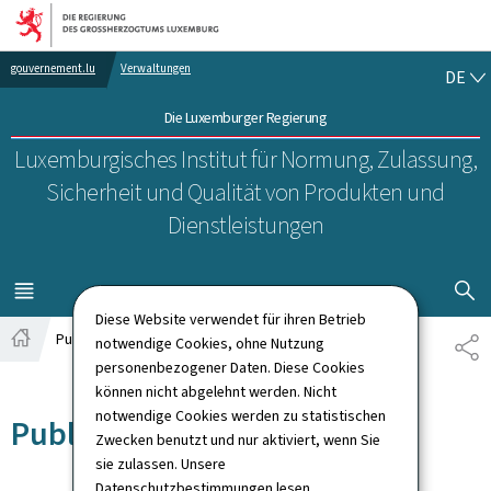
Zur Hauptnavigation
Zum Inhalt
DE
gouvernement.lu
Verwaltungen
DE
Die Luxemburger Regierung
Luxemburgisches Institut für Normung, Zulassung,
Sicherheit und Qualität von Produkten und
Dienstleistungen
SUCHFLED 
MENÜ
HAUPT-
Diese Website verwendet für ihren Betrieb
Publikationen
notwendige Cookies, ohne Nutzung
TE
Startseite
personenbezogener Daten. Diese Cookies
können nicht abgelehnt werden. Nicht
notwendige Cookies werden zu statistischen
Publikationen
Zwecken benutzt und nur aktiviert, wenn Sie
sie zulassen. Unsere
Datenschutzbestimmungen
lesen.