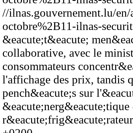
//ilnas.gouvernement.lu/
octobre%2B11-ilnas-securit
&eacute;t&eacute; men&eac
collaborative, avec le minis
consommateurs concentr&eac
l'affichage des prix, tandis
pench&eacute;s sur l'&eacut
&eacute;nerg&eacute;tique 
r&eacute;frig&eacute;rateur
+0200