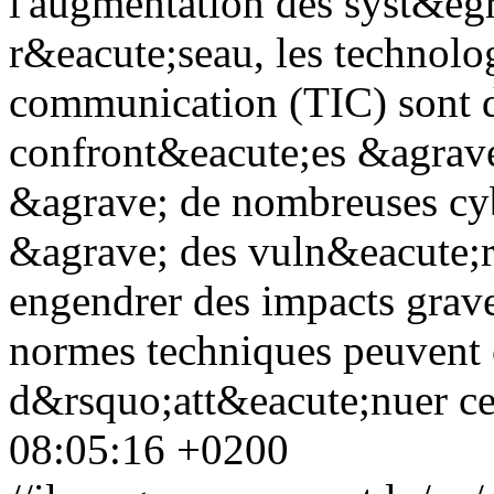
l'augmentation des syst&e
r&eacute;seau, les technolog
communication (TIC) sont d
confront&eacute;es &agrave
&agrave; de nombreuses cyb
&agrave; des vuln&eacute;r
engendrer des impacts grav
normes techniques peuvent 
d&rsquo;att&eacute;nuer ce
08:05:16 +0200