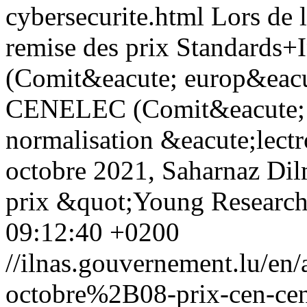
cybersecurite.html
Lors de 
remise des prix Standards
(Comit&eacute; europ&eacut
CENELEC (Comit&eacute; 
normalisation &eacute;lectro
octobre 2021, Saharnaz Dil
prix &quot;Young Researc
09:12:40 +0200
//ilnas.gouvernement.lu/
octobre%2B08-prix-cen-cen