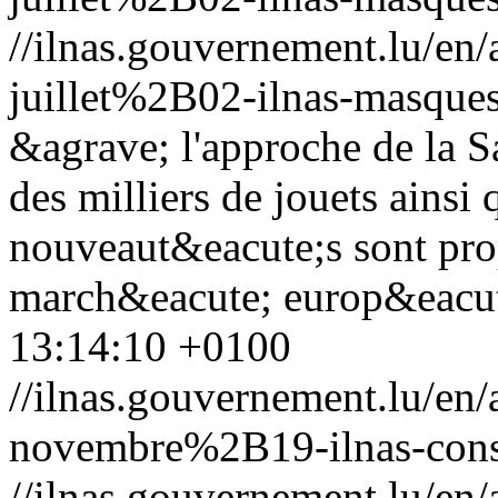
//ilnas.gouvernement.lu/
juillet%2B02-ilnas-masque
&agrave; l'approche de la S
des milliers de jouets ains
nouveaut&eacute;s sont pro
march&eacute; europ&eacut
13:14:10 +0100
//ilnas.gouvernement.lu/
novembre%2B19-ilnas-conse
//ilnas.gouvernement.lu/