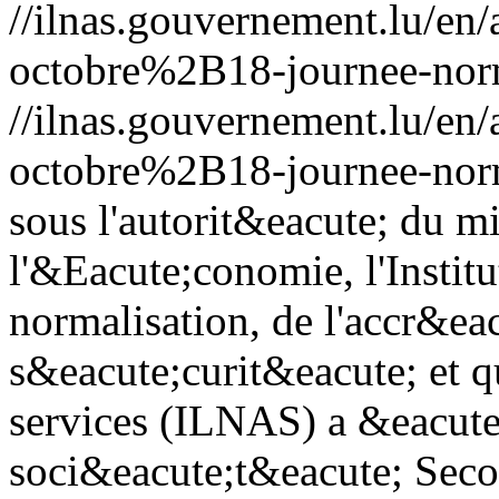
//ilnas.gouvernement.lu/
octobre%2B18-journee-norm
//ilnas.gouvernement.lu/
octobre%2B18-journee-norm
sous l'autorit&eacute; du m
l'&Eacute;conomie, l'Instit
normalisation, de l'accr&eac
s&eacute;curit&eacute; et q
services (ILNAS) a &eacute;
soci&eacute;t&eacute; Seco