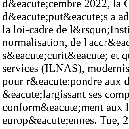
d&eacute;cembre 2022, la 
d&eacute;put&eacute;s a ad
la loi-cadre de l&rsquo;Ins
normalisation, de l'accr&eac
s&eacute;curit&eacute; et q
services (ILNAS), modernisa
pour r&eacute;pondre aux d&
&eacute;largissant ses com
conform&eacute;ment aux l
europ&eacute;ennes.
Tue, 